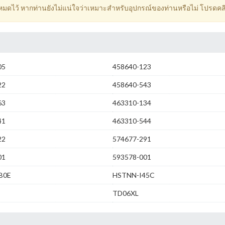
้งหมดไว้ หากท่านยังไม่แน่ใจว่าเหมาะสำหรับอุปกรณ์ของท่านหรือไม่ โปรดคลิ
05
458640-123
22
458640-543
63
463310-134
41
463310-544
22
574677-291
01
593578-001
B0E
HSTNN-I45C
TD06XL