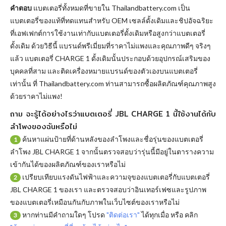
คำตอบ
แบตเตอรี่ทั้งหมดที่ขายใน Thailandbattery.com เป็น
แบตเตอรี่ของแท้ที่ทดแทนสำหรับ OEM เซลล์ดั้งเดิมและชิปอัจฉริยะ
ที่เอฟเฟกต์การใช้งานเท่ากับแบตเตอรี่ดั้งเดิมหรือสูงกว่าแบตเตอรี่
ดั้งเดิม ด้วยวิธีนี้ แบรนด์พรีเมี่ยมที่ราคาไม่แพงและคุณภาพดีๆ จริงๆ
แล้ว
แบตเตอรี่ CHARGE 1
ดั้งเดิมนั้นประกอบด้วยอุปกรณ์เสริมของ
บุคคลที่สาม และติดเครื่องหมายแบรนด์ของตัวเองบนแบตเตอรี่
เท่านั้น ที่ Thailandbattery.com ท่านสามารถซื้อผลิตภัณฑ์คุณภาพสูง
ด้วยราคาไม่แพง!
ถาม จะรู้ได้อย่างไรว่าแบตเตอรี่ JBL CHARGE 1 นี้ใช้งานได้กับ
ลำโพงของฉันหรือไม่
ค้นหาแผ่นป้ายที่ด้านหลังของลำโพงและชื่อรุ่นของแบตเตอรี่
1
ลำโพง JBL CHARGE 1 จากนั้นตรวจสอบว่ารุ่นนี้มีอยู่ในตารางความ
เข้ากันได้ของผลิตภัณฑ์ของเราหรือไม่
เปรียบเทียบแรงดันไฟฟ้าและความจุของแบตเตอรี่กับแบตเตอรี่
2
JBL CHARGE 1 ของเรา และตรวจสอบว่าอินเทอร์เฟซและรูปภาพ
ของแบตเตอรี่เหมือนกันกับภาพในเว็บไซต์ของเราหรือไม่
หากท่านมีคำถามใดๆ โปรด
"ติดต่อเรา"
ได้ทุกเมื่อ หรือ คลิก
3