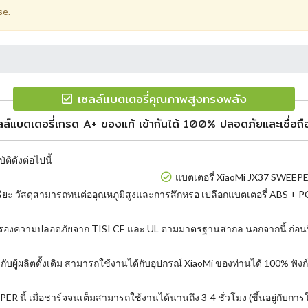
se.
เซลล์แบตเตอรี่คุณภาพสูงทรงพลัง
ลล์แบตเตอรี่เกรด A+ ของแท้ เข้ากันได้ 100% ปลอดภัยและเชื่อถือ
ติดังต่อไปนี้
แบตเตอรี่ XiaoMi JX37 SWEEPE
ริยะ วัสดุสามารถทนต่ออุณหภูมิสูงและการสึกหรอ เปลือกแบตเตอรี่ ABS + PC 
ับรองความปลอดภัยจาก TISI CE และ UL ตามมาตรฐานสากล นอกจากนี้ ก่อน
ยวกับผู้ผลิตดั้งเดิม สามารถใช้งานได้กับอุปกรณ์ XiaoMi ของท่านได้ 100% ฟ
ี้ เมื่อชาร์จจนเต็มสามารถใช้งานได้นานถึง 3-4 ชั่วโมง (ขึ้นอยู่กับการใช้