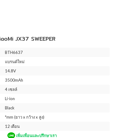
aoMi JX37 SWEEPER
BTH6637
แบรนด์ใหม่
14.8V
3500mAh
4 เซลล์
Li-ion
Black
*mm (ยาว x กว้าง x สูง)
12 เดือน
เพิ่มเพื่อนและปรึกษาเรา