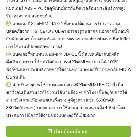
วงจรอัจฉริยะ วัสดุสามารถทนต่ออุณหภูมิสูงและการสึกหรอ เปลือก
แบตเตอรี่ ABS + PC วัสดุที่เป็นมิตรกับสิ่งแวดล้อม ประสิทธิภาพสูง
รับรองความปลอดภัยด้วย
แบตเตอรี่ XiaoMi MIJIA G1
ทั้งหมดได้ผ่านการรับรองความ
ปลอดภัยจาก TISI CE และ UL ตามมาตรฐานสากล นอกจากนี้ ก่อนที่
สินค้าออกจากโรงงานต้องผ่านการตรวจสอบอย่างเข้มงวดเพื่อปกป้อง
การใช้งานที่ปลอดภัยของท่าน!
แบตเตอรี่ทดแทน XiaoMi MIJIA G1
นี้ มีสเปคเดียวกับผู้ผลิต
ดั้งเดิม สามารถใช้งานได้กับอุปกรณ์ XiaoMi ของท่านได้ 100%
ฟังก์ชันและประสิทธิภาพการใช้งานของแบตเตอรี่ยังคงเท่ากับ MIJIA
G1 รุ่นเดิม
สำหรับอายุการใช้งานของแบตเตอรี่ XiaoMi MIJIA G1 นี้ เมื่อ
ชาร์จจนเต็มสามารถใช้งานได้นานถึง 3-4 ชั่วโมง (ขึ้นอยู่กับการใช้
งานจริง) หากเลือกแบตเตอรี่ความจุที่สูงกว่า (เช่น 6600mAh
8800mAh ฯลฯ ) ระยะเวลาการใช้งานสามารถนานถึง 4-6 ชั่วโมง
ประสบการณ์การใช้งานของแบตเตอรี่ดีเยี่ยมมาก!
ทำไมต้องเลือกเรา