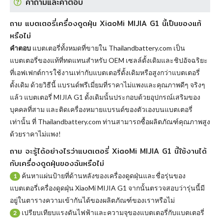
คำถามและคำตอบ
ถาม แบตเตอรี่เครื่องดูดฝุ่น XiaoMi MIJIA G1 นี้เป็นของแท้
หรือไม่
คำตอบ
แบตเตอรี่ทั้งหมดที่ขายใน Thailandbattery.com เป็น
แบตเตอรี่ของแท้ที่ทดแทนสำหรับ OEM เซลล์ดั้งเดิมและชิปอัจฉริยะ
ที่เอฟเฟกต์การใช้งานเท่ากับแบตเตอรี่ดั้งเดิมหรือสูงกว่าแบตเตอรี่
ดั้งเดิม ด้วยวิธีนี้ แบรนด์พรีเมี่ยมที่ราคาไม่แพงและคุณภาพดีๆ จริงๆ
แล้ว
แบตเตอรี่ MIJIA G1
ดั้งเดิมนั้นประกอบด้วยอุปกรณ์เสริมของ
บุคคลที่สาม และติดเครื่องหมายแบรนด์ของตัวเองบนแบตเตอรี่
เท่านั้น ที่ Thailandbattery.com ท่านสามารถซื้อผลิตภัณฑ์คุณภาพสูง
ด้วยราคาไม่แพง!
ถาม จะรู้ได้อย่างไรว่าแบตเตอรี่ XiaoMi MIJIA G1 นี้ใช้งานได้
กับเครื่องดูดฝุ่นของฉันหรือไม่
ค้นหาแผ่นป้ายที่ด้านหลังของเครื่องดูดฝุ่นและชื่อรุ่นของ
1
แบตเตอรี่เครื่องดูดฝุ่น XiaoMi MIJIA G1 จากนั้นตรวจสอบว่ารุ่นนี้มี
อยู่ในตารางความเข้ากันได้ของผลิตภัณฑ์ของเราหรือไม่
เปรียบเทียบแรงดันไฟฟ้าและความจุของแบตเตอรี่กับแบตเตอรี่
2