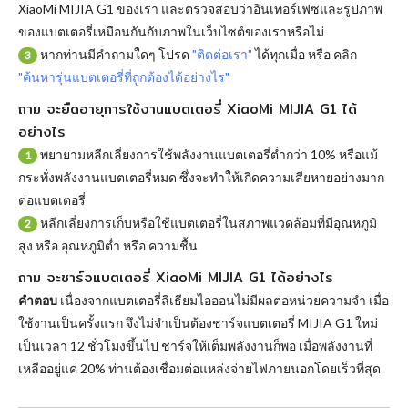
XiaoMi MIJIA G1 ของเรา และตรวจสอบว่าอินเทอร์เฟซและรูปภาพ
ของแบตเตอรี่เหมือนกันกับภาพในเว็บไซต์ของเราหรือไม่
หากท่านมีคำถามใดๆ โปรด
"ติดต่อเรา"
ได้ทุกเมื่อ หรือ คลิก
3
"ค้นหารุ่นแบตเตอรี่ที่ถูกต้องได้อย่างไร"
ถาม จะยืดอายุการใช้งานแบตเตอรี่ XiaoMi MIJIA G1 ได้
อย่างไร
พยายามหลีกเลี่ยงการใช้พลังงานแบตเตอรี่ต่ำกว่า 10% หรือแม้
1
กระทั่งพลังงานแบตเตอรี่หมด ซึ่งจะทำให้เกิดความเสียหายอย่างมาก
ต่อแบตเตอรี่
หลีกเลี่ยงการเก็บหรือใช้แบตเตอรี่ในสภาพแวดล้อมที่มีอุณหภูมิ
2
สูง หรือ อุณหภูมิต่ำ หรือ ความชื้น
ถาม จะชาร์จแบตเตอรี่ XiaoMi MIJIA G1 ได้อย่างไร
คำตอบ
เนื่องจากแบตเตอรี่ลิเธียมไอออนไม่มีผลต่อหน่วยความจำ เมื่อ
ใช้งานเป็นครั้งแรก จึงไม่จำเป็นต้องชาร์จแบตเตอรี่ MIJIA G1 ใหม่
เป็นเวลา 12 ชั่วโมงขึ้นไป ชาร์จให้เต็มพลังงานก็พอ เมื่อพลังงานที่
เหลืออยู่แค่ 20% ท่านต้องเชื่อมต่อแหล่งจ่ายไฟภายนอกโดยเร็วที่สุด