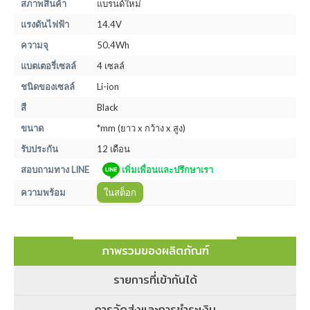
สภาพสินค้า
แบรนด์ใหม่
แรงดันไฟฟ้า
14.4V
ความจุ
50.4Wh
แบตเตอรี่เซลล์
4 เซลล์
ชนิดของเซลล์
Li-ion
สี
Black
ขนาด
*mm (ยาว x กว้าง x สูง)
รับประกัน
12 เดือน
สอบถามทาง LINE
เพิ่มเพื่อนและปรึกษาเรา
ความพร้อม
ในสต็อก
ภาพรวมของผลิตภัณฑ์
รายการที่เข้ากันได้
การจัดส่งและการชำระเงิน