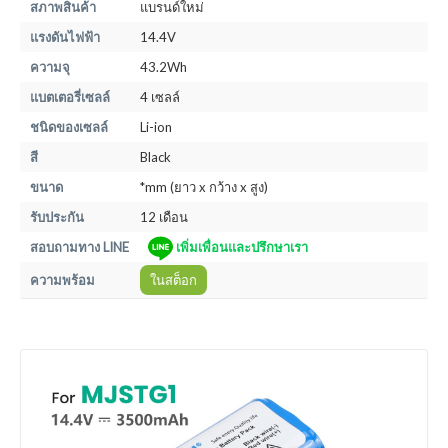
สภาพสินค้า
แบรนด์ใหม่
แรงดันไฟฟ้า
14.4V
ความจุ
43.2Wh
แบตเตอรี่เซลล์
4 เซลล์
ชนิดของเซลล์
Li-ion
สี
Black
ขนาด
*mm (ยาว x กว้าง x สูง)
รับประกัน
12 เดือน
สอบถามทาง LINE
เพิ่มเพื่อนและปรึกษาเรา
ความพร้อม
ในสต็อก