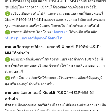
แบตเตอรี่เครื่องดูดฝุ่น XiaoMi P1904-4S1P-MM จากนั้นตรวจสอบว่า
รุ่นนี้มีอยู่ในตารางความเข้ากันได้ของผลิตภัณฑ์ของเราหรือไม่
เปรียบเทียบแรงดันไฟฟ้าและความจุของแบตเตอรี่กับแบตเตอรี่
2
XiaoMi P1904-4S1P-MM ของเรา และตรวจสอบว่าอินเทอร์เฟซและ
รูปภาพของแบตเตอรี่เหมือนกันกับภาพในเว็บไซต์ของเราหรือไม่
หากท่านมีคำถามใดๆ โปรด
"ติดต่อเรา"
ได้ทุกเมื่อ หรือ คลิก
3
"ค้นหารุ่นแบตเตอรี่ที่ถูกต้องได้อย่างไร"
ถาม จะยืดอายุการใช้งานแบตเตอรี่ XiaoMi P1904-4S1P-
MM ได้อย่างไร
พยายามหลีกเลี่ยงการใช้พลังงานแบตเตอรี่ต่ำกว่า 10% หรือแม้
1
กระทั่งพลังงานแบตเตอรี่หมด ซึ่งจะทำให้เกิดความเสียหายอย่างมาก
ต่อแบตเตอรี่
หลีกเลี่ยงการเก็บหรือใช้แบตเตอรี่ในสภาพแวดล้อมที่มีอุณหภูมิ
2
สูง หรือ อุณหภูมิต่ำ หรือ ความชื้น
ถาม จะชาร์จแบตเตอรี่ XiaoMi P1904-4S1P-MM ได้
อย่างไร
คำตอบ
เนื่องจากแบตเตอรี่ลิเธียมไอออนไม่มีผลต่อหน่วยความจำ เมื่อ