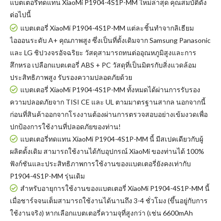
แบตเตอรี่ทดแทน XiaoMi P1904-4S1P-MM
ใหม่ล่าสุด คุณสมบัติดัง
ต่อไปนี้
แบตเตอรี่ XiaoMi P1904-4S1P-MM แต่ละชิ้นทำจากลิเธียม
ไอออนระดับ A+ คุณภาพสูง ซึ่งเป็นที่ดั้งเดิมจาก Samsung Panasonic
และ LG ชิปวงจรอัจฉริยะ วัสดุสามารถทนต่ออุณหภูมิสูงและการ
สึกหรอ เปลือกแบตเตอรี่ ABS + PC วัสดุที่เป็นมิตรกับสิ่งแวดล้อม
ประสิทธิภาพสูง รับรองความปลอดภัยด้วย
แบตเตอรี่ XiaoMi P1904-4S1P-MM
ทั้งหมดได้ผ่านการรับรอง
ความปลอดภัยจาก TISI CE และ UL ตามมาตรฐานสากล นอกจากนี้
ก่อนที่สินค้าออกจากโรงงานต้องผ่านการตรวจสอบอย่างเข้มงวดเพื่อ
ปกป้องการใช้งานที่ปลอดภัยของท่าน!
แบตเตอรี่ทดแทน XiaoMi P1904-4S1P-MM
นี้ มีสเปคเดียวกับผู้
ผลิตดั้งเดิม สามารถใช้งานได้กับอุปกรณ์ XiaoMi ของท่านได้ 100%
ฟังก์ชันและประสิทธิภาพการใช้งานของแบตเตอรี่ยังคงเท่ากับ
P1904-4S1P-MM รุ่นเดิม
สำหรับอายุการใช้งานของแบตเตอรี่ XiaoMi P1904-4S1P-MM นี้
เมื่อชาร์จจนเต็มสามารถใช้งานได้นานถึง 3-4 ชั่วโมง (ขึ้นอยู่กับการ
ใช้งานจริง) หากเลือกแบตเตอรี่ความจุที่สูงกว่า (เช่น 6600mAh