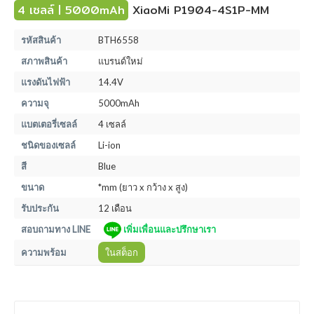
4 เซลล์ | 5000mAh
XiaoMi P1904-4S1P-MM
รหัสสินค้า
BTH6558
สภาพสินค้า
แบรนด์ใหม่
แรงดันไฟฟ้า
14.4V
ความจุ
5000mAh
แบตเตอรี่เซลล์
4 เซลล์
ชนิดของเซลล์
Li-ion
สี
Blue
ขนาด
*mm (ยาว x กว้าง x สูง)
รับประกัน
12 เดือน
สอบถามทาง LINE
เพิ่มเพื่อนและปรึกษาเรา
ความพร้อม
ในสต็อก