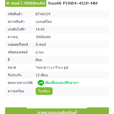
8 เซลล์ | 3000mAh
XiaoMi P1904-4S1P-MM
รหัสสินค้า
BTH6559
สภาพสินค้า
แบรนด์ใหม่
แรงดันไฟฟ้า
14.4V
ความจุ
3000mAh
แบตเตอรี่เซลล์
8 เซลล์
ชนิดของเซลล์
Li-ion
สี
Blue
ขนาด
*mm (ยาว x กว้าง x สูง)
รับประกัน
12 เดือน
สอบถามทาง LINE
เพิ่มเพื่อนและปรึกษาเรา
ความพร้อม
ในสต็อก
ภาพรวมของผลิตภัณฑ์