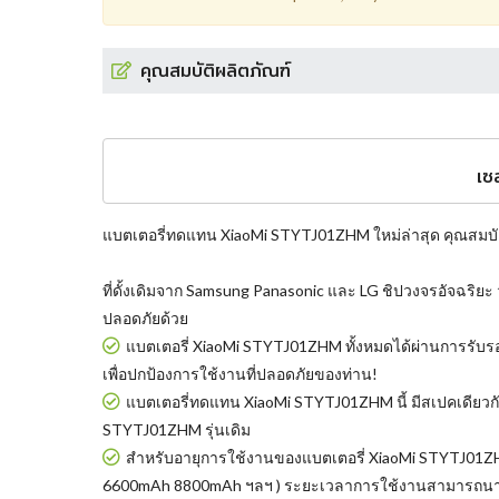
คุณสมบัติผลิตภัณฑ์
เซ
แบตเตอรี่ทดแทน XiaoMi STYTJ01ZHM
ใหม่ล่าสุด คุณสมบัต
ที่ดั้งเดิมจาก Samsung Panasonic และ LG ชิปวงจรอัจฉริยะ
ปลอดภัยด้วย
แบตเตอรี่ XiaoMi STYTJ01ZHM
ทั้งหมดได้ผ่านการรับ
เพื่อปกป้องการใช้งานที่ปลอดภัยของท่าน!
แบตเตอรี่ทดแทน XiaoMi STYTJ01ZHM
นี้ มีสเปคเดีย
STYTJ01ZHM รุ่นเดิม
สำหรับอายุการใช้งานของแบตเตอรี่ XiaoMi STYTJ01ZHM นี
6600mAh 8800mAh ฯลฯ ) ระยะเวลาการใช้งานสามารถนานถึ