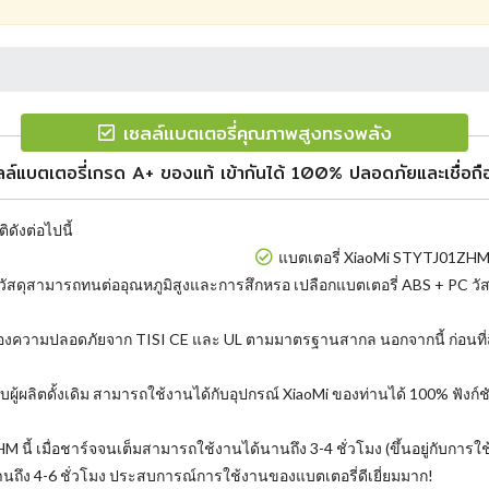
เซลล์แบตเตอรี่คุณภาพสูงทรงพลัง
ลล์แบตเตอรี่เกรด A+ ของแท้ เข้ากันได้ 100% ปลอดภัยและเชื่อถือ
ิดังต่อไปนี้
แบตเตอรี่ XiaoMi STYTJ01ZHM 
 วัสดุสามารถทนต่ออุณหภูมิสูงและการสึกหรอ เปลือกแบตเตอรี่ ABS + PC วัสด
รองความปลอดภัยจาก TISI CE และ UL ตามมาตรฐานสากล นอกจากนี้ ก่อนที
วกับผู้ผลิตดั้งเดิม สามารถใช้งานได้กับอุปกรณ์ XiaoMi ของท่านได้ 100% ฟั
้ เมื่อชาร์จจนเต็มสามารถใช้งานได้นานถึง 3-4 ชั่วโมง (ขึ้นอยู่กับการใช้ง
ง 4-6 ชั่วโมง ประสบการณ์การใช้งานของแบตเตอรี่ดีเยี่ยมมาก!