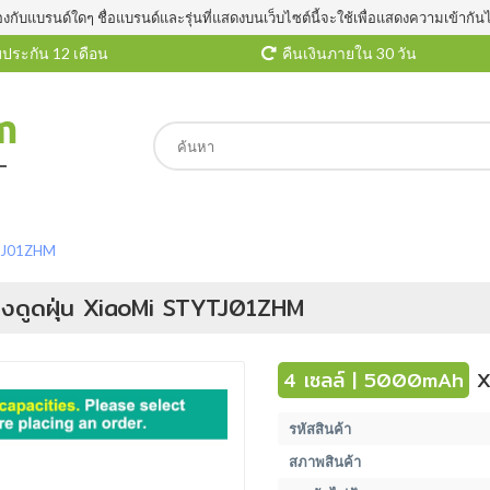
องกับแบรนด์ใดๆ ชื่อแบรนด์และรุ่นที่แสดงบนเว็บไซต์นี้จะใช้เพื่อแสดงความเข้ากัน
ประกัน 12 เดือน
คืนเงินภายใน 30 วัน
YTJ01ZHM
่องดูดฝุ่น XiaoMi STYTJ01ZHM
4 เซลล์ | 5000mAh
X
รหัสสินค้า
สภาพสินค้า