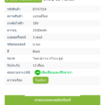
รหัสสินค้า
BTH7324
สภาพสินค้า
แบรนด์ใหม่
แรงดันไฟฟ้า
18V
ความจุ
2500mAh
แบตเตอรี่เซลล์
5 เซลล์
ชนิดของเซลล์
Li-ion
สี
Black
ขนาด
*mm (ยาว x กว้าง x สูง)
รับประกัน
12 เดือน
สอบถามทาง LINE
เพิ่มเพื่อนและปรึกษาเรา
ความพร้อม
ในสต็อก
ภาพรวมของผลิตภัณฑ์