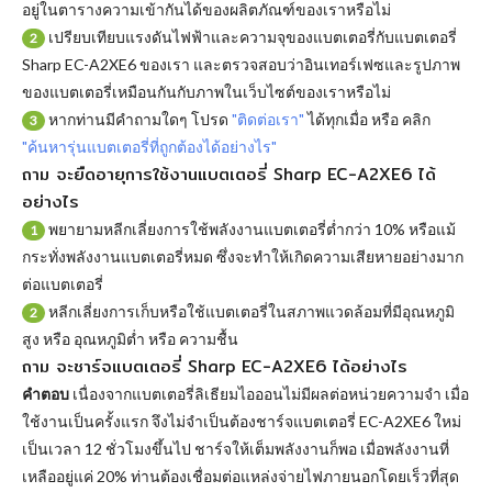
อยู่ในตารางความเข้ากันได้ของผลิตภัณฑ์ของเราหรือไม่
เปรียบเทียบแรงดันไฟฟ้าและความจุของแบตเตอรี่กับแบตเตอรี่
2
Sharp EC-A2XE6 ของเรา และตรวจสอบว่าอินเทอร์เฟซและรูปภาพ
ของแบตเตอรี่เหมือนกันกับภาพในเว็บไซต์ของเราหรือไม่
หากท่านมีคำถามใดๆ โปรด
"ติดต่อเรา"
ได้ทุกเมื่อ หรือ คลิก
3
"ค้นหารุ่นแบตเตอรี่ที่ถูกต้องได้อย่างไร"
ถาม จะยืดอายุการใช้งานแบตเตอรี่ Sharp EC-A2XE6 ได้
อย่างไร
พยายามหลีกเลี่ยงการใช้พลังงานแบตเตอรี่ต่ำกว่า 10% หรือแม้
1
กระทั่งพลังงานแบตเตอรี่หมด ซึ่งจะทำให้เกิดความเสียหายอย่างมาก
ต่อแบตเตอรี่
หลีกเลี่ยงการเก็บหรือใช้แบตเตอรี่ในสภาพแวดล้อมที่มีอุณหภูมิ
2
สูง หรือ อุณหภูมิต่ำ หรือ ความชื้น
ถาม จะชาร์จแบตเตอรี่ Sharp EC-A2XE6 ได้อย่างไร
คำตอบ
เนื่องจากแบตเตอรี่ลิเธียมไอออนไม่มีผลต่อหน่วยความจำ เมื่อ
ใช้งานเป็นครั้งแรก จึงไม่จำเป็นต้องชาร์จแบตเตอรี่ EC-A2XE6 ใหม่
เป็นเวลา 12 ชั่วโมงขึ้นไป ชาร์จให้เต็มพลังงานก็พอ เมื่อพลังงานที่
เหลืออยู่แค่ 20% ท่านต้องเชื่อมต่อแหล่งจ่ายไฟภายนอกโดยเร็วที่สุด