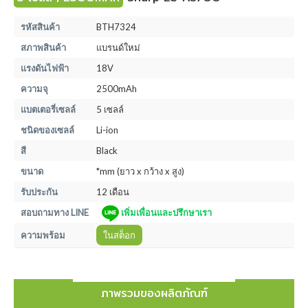
รหัสสินค้า
BTH7324
สภาพสินค้า
แบรนด์ใหม่
แรงดันไฟฟ้า
18V
ความจุ
2500mAh
แบตเตอรี่เซลล์
5 เซลล์
ชนิดของเซลล์
Li-ion
สี
Black
ขนาด
*mm (ยาว x กว้าง x สูง)
รับประกัน
12 เดือน
สอบถามทาง LINE
เพิ่มเพื่อนและปรึกษาเรา
ความพร้อม
ในสต็อก
ภาพรวมของผลิตภัณฑ์