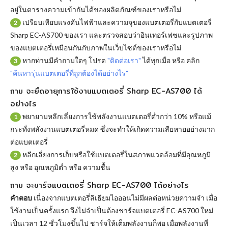
อยู่ในตารางความเข้ากันได้ของผลิตภัณฑ์ของเราหรือไม่
เปรียบเทียบแรงดันไฟฟ้าและความจุของแบตเตอรี่กับแบตเตอรี่
2
Sharp EC-AS700 ของเรา และตรวจสอบว่าอินเทอร์เฟซและรูปภาพ
ของแบตเตอรี่เหมือนกันกับภาพในเว็บไซต์ของเราหรือไม่
หากท่านมีคำถามใดๆ โปรด
"ติดต่อเรา"
ได้ทุกเมื่อ หรือ คลิก
3
"ค้นหารุ่นแบตเตอรี่ที่ถูกต้องได้อย่างไร"
ถาม จะยืดอายุการใช้งานแบตเตอรี่ Sharp EC-AS700 ได้
อย่างไร
พยายามหลีกเลี่ยงการใช้พลังงานแบตเตอรี่ต่ำกว่า 10% หรือแม้
1
กระทั่งพลังงานแบตเตอรี่หมด ซึ่งจะทำให้เกิดความเสียหายอย่างมาก
ต่อแบตเตอรี่
หลีกเลี่ยงการเก็บหรือใช้แบตเตอรี่ในสภาพแวดล้อมที่มีอุณหภูมิ
2
สูง หรือ อุณหภูมิต่ำ หรือ ความชื้น
ถาม จะชาร์จแบตเตอรี่ Sharp EC-AS700 ได้อย่างไร
คำตอบ
เนื่องจากแบตเตอรี่ลิเธียมไอออนไม่มีผลต่อหน่วยความจำ เมื่อ
ใช้งานเป็นครั้งแรก จึงไม่จำเป็นต้องชาร์จแบตเตอรี่ EC-AS700 ใหม่
เป็นเวลา 12 ชั่วโมงขึ้นไป ชาร์จให้เต็มพลังงานก็พอ เมื่อพลังงานที่