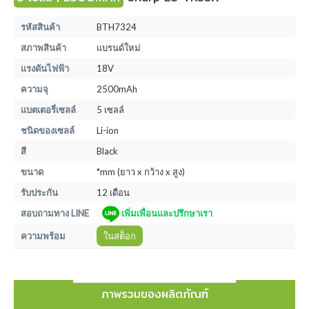
รหัสสินค้า
BTH7324
สภาพสินค้า
แบรนด์ใหม่
แรงดันไฟฟ้า
18V
ความจุ
2500mAh
แบตเตอรี่เซลล์
5 เซลล์
ชนิดของเซลล์
Li-ion
สี
Black
ขนาด
*mm (ยาว x กว้าง x สูง)
รับประกัน
12 เดือน
สอบถามทาง LINE
เพิ่มเพื่อนและปรึกษาเรา
ความพร้อม
ในสต็อก
ภาพรวมของผลิตภัณฑ์