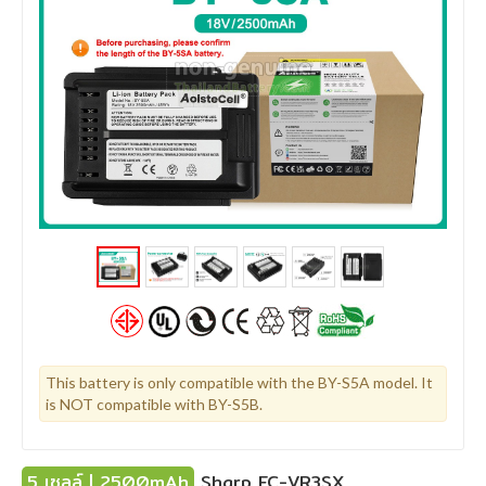
This battery is only compatible with the BY-S5A model. It
is NOT compatible with BY-S5B.
5 เซลล์ | 2500mAh
Sharp EC-VR3SX