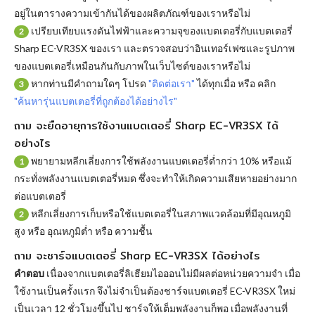
อยู่ในตารางความเข้ากันได้ของผลิตภัณฑ์ของเราหรือไม่
เปรียบเทียบแรงดันไฟฟ้าและความจุของแบตเตอรี่กับแบตเตอรี่
2
Sharp EC-VR3SX ของเรา และตรวจสอบว่าอินเทอร์เฟซและรูปภาพ
ของแบตเตอรี่เหมือนกันกับภาพในเว็บไซต์ของเราหรือไม่
หากท่านมีคำถามใดๆ โปรด
"ติดต่อเรา"
ได้ทุกเมื่อ หรือ คลิก
3
"ค้นหารุ่นแบตเตอรี่ที่ถูกต้องได้อย่างไร"
ถาม จะยืดอายุการใช้งานแบตเตอรี่ Sharp EC-VR3SX ได้
อย่างไร
พยายามหลีกเลี่ยงการใช้พลังงานแบตเตอรี่ต่ำกว่า 10% หรือแม้
1
กระทั่งพลังงานแบตเตอรี่หมด ซึ่งจะทำให้เกิดความเสียหายอย่างมาก
ต่อแบตเตอรี่
หลีกเลี่ยงการเก็บหรือใช้แบตเตอรี่ในสภาพแวดล้อมที่มีอุณหภูมิ
2
สูง หรือ อุณหภูมิต่ำ หรือ ความชื้น
ถาม จะชาร์จแบตเตอรี่ Sharp EC-VR3SX ได้อย่างไร
คำตอบ
เนื่องจากแบตเตอรี่ลิเธียมไอออนไม่มีผลต่อหน่วยความจำ เมื่อ
ใช้งานเป็นครั้งแรก จึงไม่จำเป็นต้องชาร์จแบตเตอรี่ EC-VR3SX ใหม่
เป็นเวลา 12 ชั่วโมงขึ้นไป ชาร์จให้เต็มพลังงานก็พอ เมื่อพลังงานที่