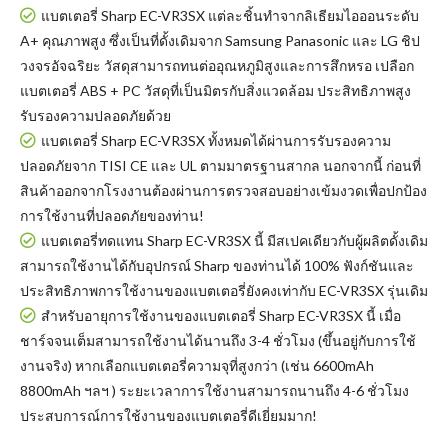
แบตเตอรี่ Sharp EC-VR3SX แต่ละชิ้นทำจากลิเธียมไอออนระดับ
A+ คุณภาพสูง ซึ่งเป็นที่ดั้งเดิมจาก Samsung Panasonic และ LG ชิป
วงจรอัจฉริยะ วัสดุสามารถทนต่ออุณหภูมิสูงและการสึกหรอ เปลือก
แบตเตอรี่ ABS + PC วัสดุที่เป็นมิตรกับสิ่งแวดล้อม ประสิทธิภาพสูง
รับรองความปลอดภัยด้วย
แบตเตอรี่ Sharp EC-VR3SX
ทั้งหมดได้ผ่านการรับรองความ
ปลอดภัยจาก TISI CE และ UL ตามมาตรฐานสากล นอกจากนี้ ก่อนที่
สินค้าออกจากโรงงานต้องผ่านการตรวจสอบอย่างเข้มงวดเพื่อปกป้อง
การใช้งานที่ปลอดภัยของท่าน!
แบตเตอรี่ทดแทน Sharp EC-VR3SX
นี้ มีสเปคเดียวกับผู้ผลิตดั้งเดิม
สามารถใช้งานได้กับอุปกรณ์ Sharp ของท่านได้ 100% ฟังก์ชันและ
ประสิทธิภาพการใช้งานของแบตเตอรี่ยังคงเท่ากับ EC-VR3SX รุ่นเดิม
สำหรับอายุการใช้งานของแบตเตอรี่ Sharp EC-VR3SX นี้ เมื่อ
ชาร์จจนเต็มสามารถใช้งานได้นานถึง 3-4 ชั่วโมง (ขึ้นอยู่กับการใช้
งานจริง) หากเลือกแบตเตอรี่ความจุที่สูงกว่า (เช่น 6600mAh
8800mAh ฯลฯ ) ระยะเวลาการใช้งานสามารถนานถึง 4-6 ชั่วโมง
ประสบการณ์การใช้งานของแบตเตอรี่ดีเยี่ยมมาก!