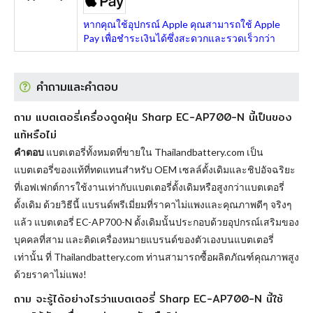
หากคุณใช้อุปกรณ์ Apple คุณสามารถใช้ Apple
Pay เพื่อชำระเงินได้ซึ่งสะดวกและรวดเร็วกว่า
คำถามและคำตอบ
ถาม แบตเตอรี่เครื่องดูดฝุ่น Sharp EC-AP700-N นี้เป็นของ
แท้หรือไม่
คำตอบ
แบตเตอรี่ทั้งหมดที่ขายใน Thailandbattery.com เป็น
แบตเตอรี่ของแท้ที่ทดแทนสำหรับ OEM เซลล์ดั้งเดิมและชิปอัจฉริยะ
ที่เอฟเฟกต์การใช้งานเท่ากับแบตเตอรี่ดั้งเดิมหรือสูงกว่าแบตเตอรี่
ดั้งเดิม ด้วยวิธีนี้ แบรนด์พรีเมี่ยมที่ราคาไม่แพงและคุณภาพดีๆ จริงๆ
แล้ว
แบตเตอรี่ EC-AP700-N
ดั้งเดิมนั้นประกอบด้วยอุปกรณ์เสริมของ
บุคคลที่สาม และติดเครื่องหมายแบรนด์ของตัวเองบนแบตเตอรี่
เท่านั้น ที่ Thailandbattery.com ท่านสามารถซื้อผลิตภัณฑ์คุณภาพสูง
ด้วยราคาไม่แพง!
ถาม จะรู้ได้อย่างไรว่าแบตเตอรี่ Sharp EC-AP700-N นี้ใช้