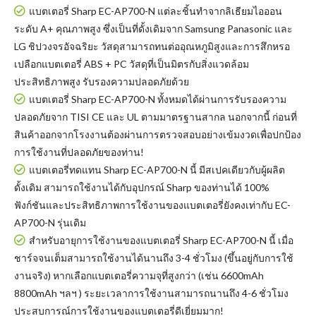
แบตเตอรี่ Sharp EC-AP700-N แต่ละชิ้นทำจากลิเธียมไอออน
ระดับ A+ คุณภาพสูง ซึ่งเป็นที่ดั้งเดิมจาก Samsung Panasonic และ
LG ชิปวงจรอัจฉริยะ วัสดุสามารถทนต่ออุณหภูมิสูงและการสึกหรอ
เปลือกแบตเตอรี่ ABS + PC วัสดุที่เป็นมิตรกับสิ่งแวดล้อม
ประสิทธิภาพสูง รับรองความปลอดภัยด้วย
แบตเตอรี่ Sharp EC-AP700-N
ทั้งหมดได้ผ่านการรับรองความ
ปลอดภัยจาก TISI CE และ UL ตามมาตรฐานสากล นอกจากนี้ ก่อนที่
สินค้าออกจากโรงงานต้องผ่านการตรวจสอบอย่างเข้มงวดเพื่อปกป้อง
การใช้งานที่ปลอดภัยของท่าน!
แบตเตอรี่ทดแทน Sharp EC-AP700-N
นี้ มีสเปคเดียวกับผู้ผลิต
ดั้งเดิม สามารถใช้งานได้กับอุปกรณ์ Sharp ของท่านได้ 100%
ฟังก์ชันและประสิทธิภาพการใช้งานของแบตเตอรี่ยังคงเท่ากับ EC-
AP700-N รุ่นเดิม
สำหรับอายุการใช้งานของแบตเตอรี่ Sharp EC-AP700-N นี้ เมื่อ
ชาร์จจนเต็มสามารถใช้งานได้นานถึง 3-4 ชั่วโมง (ขึ้นอยู่กับการใช้
งานจริง) หากเลือกแบตเตอรี่ความจุที่สูงกว่า (เช่น 6600mAh
8800mAh ฯลฯ ) ระยะเวลาการใช้งานสามารถนานถึง 4-6 ชั่วโมง
ประสบการณ์การใช้งานของแบตเตอรี่ดีเยี่ยมมาก!