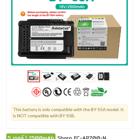
This battery is only compatible with the BY-S5A model. It
is NOT compatible with BY-S5B.
5 เซลล์ | 2500mAh
Sharp EC-AP700-N