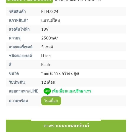
รหัสสินค้า
BTH7324
สภาพสินค้า
แบรนด์ใหม่
แรงดันไฟฟ้า
18V
ความจุ
2500mAh
แบตเตอรี่เซลล์
5 เซลล์
ชนิดของเซลล์
Li-ion
สี
Black
ขนาด
*mm (ยาว x กว้าง x สูง)
รับประกัน
12 เดือน
สอบถามทาง LINE
เพิ่มเพื่อนและปรึกษาเรา
ความพร้อม
ในสต็อก
ภาพรวมของผลิตภัณฑ์