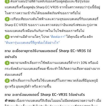
ค้นหาแผ่นป้ายที่ด้านหลังของเครื่องดูดฝุ่นและชื่อรุ่นของ
1
แบตเตอรี่เครื่องดูดฝุ่น Sharp EC-VR3S จากนั้นตรวจสอบว่ารุ่นนี้มีอยู่
ในตารางความเข้ากันได้ของผลิตภัณฑ์ของเราหรือไม่
เปรียบเทียบแรงดันไฟฟ้าและความจุของแบตเตอรี่กับแบตเตอรี่
2
Sharp EC-VR3S ของเรา และตรวจสอบว่าอินเทอร์เฟซและรูปภาพ
ของแบตเตอรี่เหมือนกันกับภาพในเว็บไซต์ของเราหรือไม่
หากท่านมีคำถามใดๆ โปรด
"ติดต่อเรา"
ได้ทุกเมื่อ หรือ คลิก
3
"ค้นหารุ่นแบตเตอรี่ที่ถูกต้องได้อย่างไร"
ถาม จะยืดอายุการใช้งานแบตเตอรี่ Sharp EC-VR3S ได้
อย่างไร
พยายามหลีกเลี่ยงการใช้พลังงานแบตเตอรี่ต่ำกว่า 10% หรือแม้
1
กระทั่งพลังงานแบตเตอรี่หมด ซึ่งจะทำให้เกิดความเสียหายอย่างมาก
ต่อแบตเตอรี่
หลีกเลี่ยงการเก็บหรือใช้แบตเตอรี่ในสภาพแวดล้อมที่มีอุณหภูมิ
2
สูง หรือ อุณหภูมิต่ำ หรือ ความชื้น
ถาม จะชาร์จแบตเตอรี่ Sharp EC-VR3S ได้อย่างไร
คำตอบ
เนื่องจากแบตเตอรี่ลิเธียมไอออนไม่มีผลต่อหน่วยความจำ เมื่อ