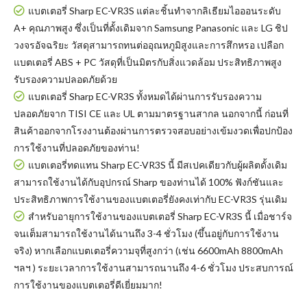
แบตเตอรี่ Sharp EC-VR3S แต่ละชิ้นทำจากลิเธียมไอออนระดับ
A+ คุณภาพสูง ซึ่งเป็นที่ดั้งเดิมจาก Samsung Panasonic และ LG ชิป
วงจรอัจฉริยะ วัสดุสามารถทนต่ออุณหภูมิสูงและการสึกหรอ เปลือก
แบตเตอรี่ ABS + PC วัสดุที่เป็นมิตรกับสิ่งแวดล้อม ประสิทธิภาพสูง
รับรองความปลอดภัยด้วย
แบตเตอรี่ Sharp EC-VR3S
ทั้งหมดได้ผ่านการรับรองความ
ปลอดภัยจาก TISI CE และ UL ตามมาตรฐานสากล นอกจากนี้ ก่อนที่
สินค้าออกจากโรงงานต้องผ่านการตรวจสอบอย่างเข้มงวดเพื่อปกป้อง
การใช้งานที่ปลอดภัยของท่าน!
แบตเตอรี่ทดแทน Sharp EC-VR3S
นี้ มีสเปคเดียวกับผู้ผลิตดั้งเดิม
สามารถใช้งานได้กับอุปกรณ์ Sharp ของท่านได้ 100% ฟังก์ชันและ
ประสิทธิภาพการใช้งานของแบตเตอรี่ยังคงเท่ากับ EC-VR3S รุ่นเดิม
สำหรับอายุการใช้งานของแบตเตอรี่ Sharp EC-VR3S นี้ เมื่อชาร์จ
จนเต็มสามารถใช้งานได้นานถึง 3-4 ชั่วโมง (ขึ้นอยู่กับการใช้งาน
จริง) หากเลือกแบตเตอรี่ความจุที่สูงกว่า (เช่น 6600mAh 8800mAh
ฯลฯ ) ระยะเวลาการใช้งานสามารถนานถึง 4-6 ชั่วโมง ประสบการณ์
การใช้งานของแบตเตอรี่ดีเยี่ยมมาก!