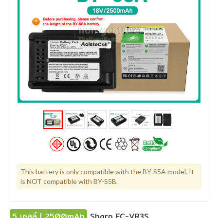
This battery is only compatible with the BY-S5A model. It
is NOT compatible with BY-S5B.
5 เซลล์ | 2500mAh
Sharp EC-VR3S