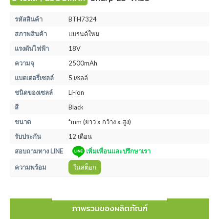
รหัสสินค้า
BTH7324
สภาพสินค้า
แบรนด์ใหม่
แรงดันไฟฟ้า
18V
ความจุ
2500mAh
แบตเตอรี่เซลล์
5 เซลล์
ชนิดของเซลล์
Li-ion
สี
Black
ขนาด
*mm (ยาว x กว้าง x สูง)
รับประกัน
12 เดือน
สอบถามทาง LINE
เพิ่มเพื่อนและปรึกษาเรา
ความพร้อม
ในสต็อก
ภาพรวมของผลิตภัณฑ์