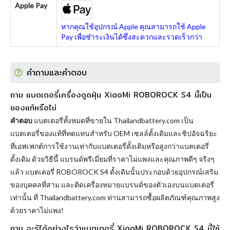
Apple Pay
หากคุณใช้อุปกรณ์ Apple คุณสามารถใช้ Apple
Pay เพื่อชำระเงินได้ซึ่งสะดวกและรวดเร็วกว่า
คำถามและคำตอบ
ถาม แบตเตอรี่เครื่องดูดฝุ่น XiaoMi ROBOROCK S4 นี้เป็น
ของแท้หรือไม่
คำตอบ
แบตเตอรี่ทั้งหมดที่ขายใน Thailandbattery.com เป็น
แบตเตอรี่ของแท้ที่ทดแทนสำหรับ OEM เซลล์ดั้งเดิมและชิปอัจฉริยะ
ที่เอฟเฟกต์การใช้งานเท่ากับแบตเตอรี่ดั้งเดิมหรือสูงกว่าแบตเตอรี่
ดั้งเดิม ด้วยวิธีนี้ แบรนด์พรีเมี่ยมที่ราคาไม่แพงและคุณภาพดีๆ จริงๆ
แล้ว
แบตเตอรี่ ROBOROCK S4
ดั้งเดิมนั้นประกอบด้วยอุปกรณ์เสริม
ของบุคคลที่สาม และติดเครื่องหมายแบรนด์ของตัวเองบนแบตเตอรี่
เท่านั้น ที่ Thailandbattery.com ท่านสามารถซื้อผลิตภัณฑ์คุณภาพสูง
ด้วยราคาไม่แพง!
ถาม จะรู้ได้อย่างไรว่าแบตเตอรี่ XiaoMi ROBOROCK S4 นี้ใช้