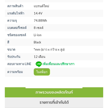
สภาพสินค้า
แบรนด์ใหม่
แรงดันไฟฟ้า
14.4V
ความจุ
74.88Wh
แบตเตอรี่เซลล์
8 เซลล์
ชนิดของเซลล์
Li-ion
สี
Black
ขนาด
*mm (ยาว x กว้าง x สูง)
รับประกัน
12 เดือน
สอบถามทาง LINE
เพิ่มเพื่อนและปรึกษาเรา
ความพร้อม
ในสต็อก
ภาพรวมของผลิตภัณฑ์
รายการที่เข้ากันได้