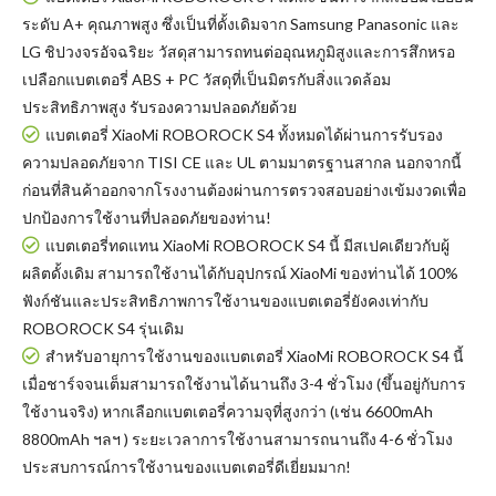
ระดับ A+ คุณภาพสูง ซึ่งเป็นที่ดั้งเดิมจาก Samsung Panasonic และ
LG ชิปวงจรอัจฉริยะ วัสดุสามารถทนต่ออุณหภูมิสูงและการสึกหรอ
เปลือกแบตเตอรี่ ABS + PC วัสดุที่เป็นมิตรกับสิ่งแวดล้อม
ประสิทธิภาพสูง รับรองความปลอดภัยด้วย
แบตเตอรี่ XiaoMi ROBOROCK S4
ทั้งหมดได้ผ่านการรับรอง
ความปลอดภัยจาก TISI CE และ UL ตามมาตรฐานสากล นอกจากนี้
ก่อนที่สินค้าออกจากโรงงานต้องผ่านการตรวจสอบอย่างเข้มงวดเพื่อ
ปกป้องการใช้งานที่ปลอดภัยของท่าน!
แบตเตอรี่ทดแทน XiaoMi ROBOROCK S4
นี้ มีสเปคเดียวกับผู้
ผลิตดั้งเดิม สามารถใช้งานได้กับอุปกรณ์ XiaoMi ของท่านได้ 100%
ฟังก์ชันและประสิทธิภาพการใช้งานของแบตเตอรี่ยังคงเท่ากับ
ROBOROCK S4 รุ่นเดิม
สำหรับอายุการใช้งานของแบตเตอรี่ XiaoMi ROBOROCK S4 นี้
เมื่อชาร์จจนเต็มสามารถใช้งานได้นานถึง 3-4 ชั่วโมง (ขึ้นอยู่กับการ
ใช้งานจริง) หากเลือกแบตเตอรี่ความจุที่สูงกว่า (เช่น 6600mAh
8800mAh ฯลฯ ) ระยะเวลาการใช้งานสามารถนานถึง 4-6 ชั่วโมง
ประสบการณ์การใช้งานของแบตเตอรี่ดีเยี่ยมมาก!