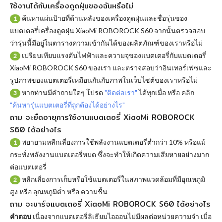
ใช้งานได้กับเครื่องดูดฝุ่นของฉันหรือไม่
ค้นหาแผ่นป้ายที่ด้านหลังของเครื่องดูดฝุ่นและชื่อรุ่นของ
1
แบตเตอรี่เครื่องดูดฝุ่น XiaoMi ROBOROCK S60 จากนั้นตรวจสอบ
ว่ารุ่นนี้มีอยู่ในตารางความเข้ากันได้ของผลิตภัณฑ์ของเราหรือไม่
เปรียบเทียบแรงดันไฟฟ้าและความจุของแบตเตอรี่กับแบตเตอรี่
2
XiaoMi ROBOROCK S60 ของเรา และตรวจสอบว่าอินเทอร์เฟซและ
รูปภาพของแบตเตอรี่เหมือนกันกับภาพในเว็บไซต์ของเราหรือไม่
หากท่านมีคำถามใดๆ โปรด
"ติดต่อเรา"
ได้ทุกเมื่อ หรือ คลิก
3
"ค้นหารุ่นแบตเตอรี่ที่ถูกต้องได้อย่างไร"
ถาม จะยืดอายุการใช้งานแบตเตอรี่ XiaoMi ROBOROCK
S60 ได้อย่างไร
พยายามหลีกเลี่ยงการใช้พลังงานแบตเตอรี่ต่ำกว่า 10% หรือแม้
1
กระทั่งพลังงานแบตเตอรี่หมด ซึ่งจะทำให้เกิดความเสียหายอย่างมาก
ต่อแบตเตอรี่
หลีกเลี่ยงการเก็บหรือใช้แบตเตอรี่ในสภาพแวดล้อมที่มีอุณหภูมิ
2
สูง หรือ อุณหภูมิต่ำ หรือ ความชื้น
ถาม จะชาร์จแบตเตอรี่ XiaoMi ROBOROCK S60 ได้อย่างไร
คำตอบ
เนื่องจากแบตเตอรี่ลิเธียมไอออนไม่มีผลต่อหน่วยความจำ เมื่อ