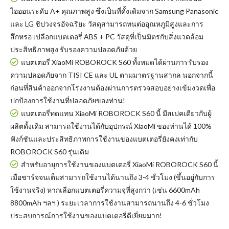
ไอออนระดับ A+ คุณภาพสูง ซึ่งเป็นที่ดั้งเดิมจาก Samsung Panasonic
และ LG ชิปวงจรอัจฉริยะ วัสดุสามารถทนต่ออุณหภูมิสูงและการ
สึกหรอ เปลือกแบตเตอรี่ ABS + PC วัสดุที่เป็นมิตรกับสิ่งแวดล้อม
ประสิทธิภาพสูง รับรองความปลอดภัยด้วย
แบตเตอรี่ XiaoMi ROBOROCK S60
ทั้งหมดได้ผ่านการรับรอง
ความปลอดภัยจาก TISI CE และ UL ตามมาตรฐานสากล นอกจากนี้
ก่อนที่สินค้าออกจากโรงงานต้องผ่านการตรวจสอบอย่างเข้มงวดเพื่อ
ปกป้องการใช้งานที่ปลอดภัยของท่าน!
แบตเตอรี่ทดแทน XiaoMi ROBOROCK S60
นี้ มีสเปคเดียวกับผู้
ผลิตดั้งเดิม สามารถใช้งานได้กับอุปกรณ์ XiaoMi ของท่านได้ 100%
ฟังก์ชันและประสิทธิภาพการใช้งานของแบตเตอรี่ยังคงเท่ากับ
ROBOROCK S60 รุ่นเดิม
สำหรับอายุการใช้งานของแบตเตอรี่ XiaoMi ROBOROCK S60 นี้
เมื่อชาร์จจนเต็มสามารถใช้งานได้นานถึง 3-4 ชั่วโมง (ขึ้นอยู่กับการ
ใช้งานจริง) หากเลือกแบตเตอรี่ความจุที่สูงกว่า (เช่น 6600mAh
8800mAh ฯลฯ ) ระยะเวลาการใช้งานสามารถนานถึง 4-6 ชั่วโมง
ประสบการณ์การใช้งานของแบตเตอรี่ดีเยี่ยมมาก!