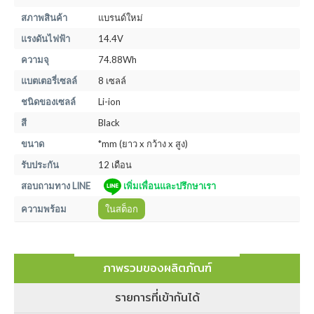
สภาพสินค้า
แบรนด์ใหม่
แรงดันไฟฟ้า
14.4V
ความจุ
74.88Wh
แบตเตอรี่เซลล์
8 เซลล์
ชนิดของเซลล์
Li-ion
สี
Black
ขนาด
*mm (ยาว x กว้าง x สูง)
รับประกัน
12 เดือน
สอบถามทาง LINE
เพิ่มเพื่อนและปรึกษาเรา
ความพร้อม
ในสต็อก
ภาพรวมของผลิตภัณฑ์
รายการที่เข้ากันได้